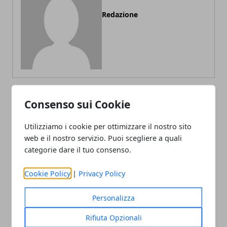
Redazione
Consenso sui Cookie
ARTICOLI CORRELATI
Utilizziamo i cookie per ottimizzare il nostro sito
web e il nostro servizio. Puoi scegliere a quali
categorie dare il tuo consenso.
Cookie Policy
|
Privacy Policy
Personalizza
Rifiuta Opzionali
Non tutti i trader sono uguali: perché