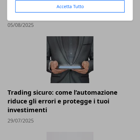
un software personalizzabile fa davvero
Accetta Tutto
la differenza
05/08/2025
Trading sicuro: come l’automazione
riduce gli errori e protegge i tuoi
investimenti
29/07/2025