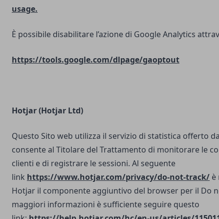
usage.
È possibile disabilitare l’azione di Google Analytics attrav
https://tools.google.com/dlpage/gaoptout
Hotjar (Hotjar Ltd)
Questo Sito web utilizza il servizio di statistica offerto d
consente al Titolare del Trattamento di monitorare le co
clienti e di registrare le sessioni. Al seguente
link
https://www.hotjar.com/privacy/do-not-track/
è 
Hotjar il componente aggiuntivo del browser per il Do n
maggiori informazioni è sufficiente seguire questo
link:
https://help.hotjar.com/hc/en-us/articles/11501