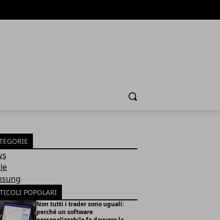
Cerca
TEGORIE
ws
le
msung
TICOLI POPOLARI
Non tutti i trader sono uguali:
perché un software
personalizzabile fa davvero la