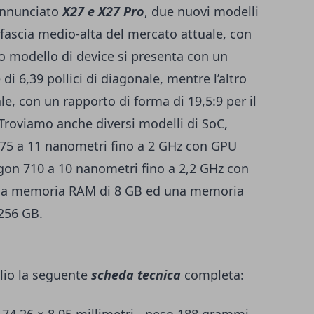
nnunciato
X27 e X27 Pro
, due nuovi modelli
fascia medio-alta del mercato attuale, con
mo modello di device si presenta con un
di 6,39 pollici di diagonale, mentre l’altro
ale, con un rapporto di forma di 19,5:9 per il
 Troviamo anche diversi modelli di SoC,
5 a 11 nanometri fino a 2 GHz con GPU
on 710 a 10 nanometri fino a 2,2 GHz con
una memoria RAM di 8 GB ed una memoria
256 GB.
lio la seguente
scheda tecnica
completa:
× 74,26 × 8,95 millimetri - peso 188 grammi