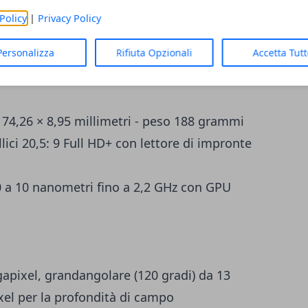
Policy
|
Privacy Policy
 di ricarica rapida a 22,5 watt.
Personalizza
Rifiuta Opzionali
Accetta Tut
× 74,26 × 8,95 millimetri - peso 188 grammi
ici 20,5: 9 Full HD+ con lettore di impronte
 10 nanometri fino a 2,2 GHz con GPU
apixel, grandangolare (120 gradi) da 13
el per la profondità di campo