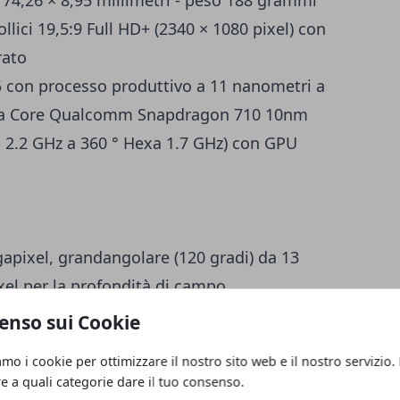
lici 19,5:9 Full HD+ (2340 × 1080 pixel) con
rato
on processo produttivo a 11 nanometri a
ta Core Qualcomm Snapdragon 710 10nm
a 2.2 GHz a 360 ° Hexa 1.7 GHz) con GPU
apixel, grandangolare (120 gradi) da 13
el per la profondità di campo
pixel
enso sui Cookie
LTE, WiFi 802.11 ac dual-band, Bluetooth
amo i cookie per ottimizzare il nostro sito web e il nostro servizio.
ngresso per jack audio da 3,5 millimetri
re a quali categorie dare il tuo consenso.
ie con interfaccia utente