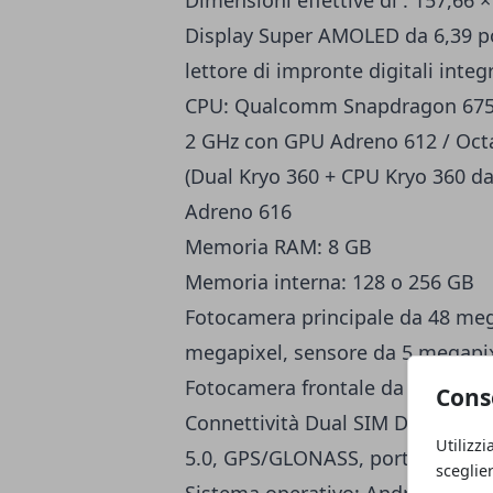
Display Super AMOLED da 6,39 pol
lettore di impronte digitali integ
CPU: Qualcomm Snapdragon 675 c
2 GHz con GPU Adreno 612 / Oc
(Dual Kryo 360 + CPU Kryo 360 d
Adreno 616
Memoria RAM: 8 GB
Memoria interna: 128 o 256 GB
Fotocamera principale da 48 meg
megapixel, sensore da 5 megapix
Fotocamera frontale da 16 mega
Cons
Connettività Dual SIM Dual 4G Vo
Utilizzi
5.0, GPS/GLONASS, porta USB-C, i
sceglie
Sistema operativo: Android 9.0 P