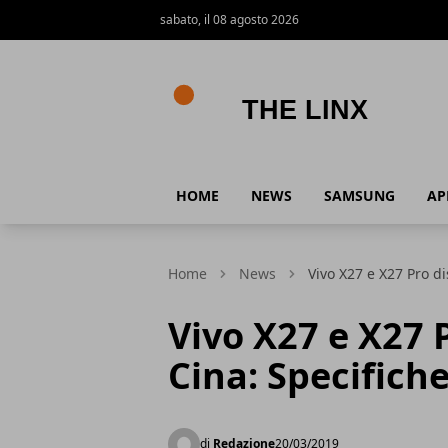
sabato, il 08 agosto 2026
The Linx
HOME
NEWS
SAMSUNG
AP
Home
News
Vivo X27 e X27 Pro di
Vivo X27 e X27 P
Cina: Specifiche
di
Redazione
20/03/2019