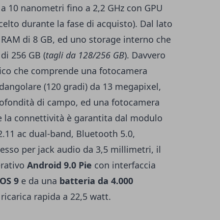
 10 nanometri fino a 2,2 GHz con GPU
elto durante la fase di acquisto). Dal lato
AM di 8 GB, ed uno storage interno che
di 256 GB (
tagli da 128/256 GB
). Davvero
afico che comprende una fotocamera
dangolare (120 gradi) da 13 megapixel,
rofondità di campo, ed una fotocamera
 la connettività è garantita dal modulo
.11 ac dual-band, Bluetooth 5.0,
so per jack audio da 3,5 millimetri, il
rativo
Android 9.0 Pie
con interfaccia
 OS 9
e da una
batteria da 4.000
icarica rapida a 22,5 watt.