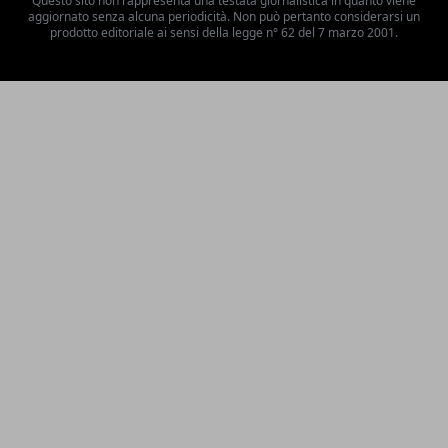
Questo sito non rappresenta una testata giornalistica in quanto viene
aggiornato senza alcuna periodicità. Non può pertanto considerarsi un
prodotto editoriale ai sensi della legge n° 62 del 7 marzo 2001.