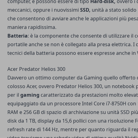
computer, e possono essere di tipo
Hard-disk,
ovvero i 
meccanici, oppure i nuovissimi
SSD,
unità a stato solido 
che consentono di avviare anche le applicazioni più pesa
maniera rapidissima.
Batteria
: è la componente che consente di utilizzare il
portatile anche se non è collegato alla presa elettrica. I 
tecnici della batteria possono essere espresse anche in 
Acer Predator Helios 300
Davvero un ottimo computer da Gaming quello offerto 
colosso Acer, ovvero Predator Helios 300, un notebook 
per il
gaming
caratterizzato da prestazioni molto elevat
equipaggiato da un processore Intel Core i7-8750H con 
RAM e 256 GB di spazio di archiviazione su unità SSD pi
disk da 1 TB, display da 15,6 pollici con una risoluzione 
refresh rate di 144 Hz, mentre per quanto riguarda il re