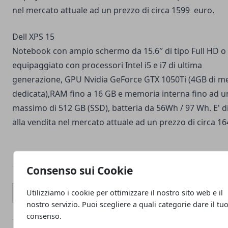
nel mercato attuale ad un prezzo di circa 1599 euro.
Dell XPS 15
Notebook con ampio schermo da 15.6″ di tipo Full HD o
equipaggiato con processori Intel i5 e i7 di ultima
generazione, GPU Nvidia GeForce GTX 1050Ti (4GB di 
dedicata),RAM fino a 16 GB e memoria interna fino ad u
massimo di 512 GB (SSD), batteria da 56Wh / 97 Wh. E' d
alla vendita nel mercato attuale ad un prezzo di circa 1
Consenso sui Cookie
Facebook
Twitter
Whatsapp
Utilizziamo i cookie per ottimizzare il nostro sito web e il
nostro servizio. Puoi scegliere a quali categorie dare il tu
consenso.