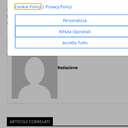
Cookie Policy
|
Privacy Policy
Articolo Precedente
Artic
Migliori casse portatili: GUIDA
Search engine opti
Personalizza
all'acquisto
page, cos'è e 
Rifiuta Opzionali
Accetta Tutto
Redazione
ARTICOLI CORRELATI