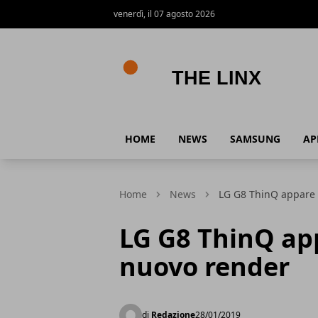
venerdì, il 07 agosto 2026
The Linx
HOME
NEWS
SAMSUNG
AP
Home
News
LG G8 ThinQ appare 
LG G8 ThinQ ap
nuovo render
di
Redazione
28/01/2019