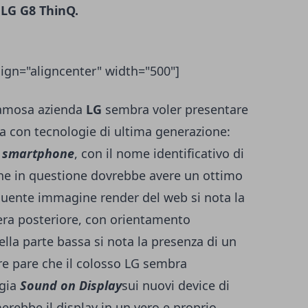
LG G8 ThinQ.
ign="aligncenter" width="500"]
famosa azienda
LG
sembra voler presentare
ma con tecnologie di ultima generazione:
i
smartphone
, con il nome identificativo di
e in questione dovrebbe avere un ottimo
eguente immagine render del web si nota la
ra posteriore, con orientamento
ella parte bassa si nota la presenza di un
ltre pare che il colosso LG sembra
gia
Sound on Display
sui nuovi device di
erebbe il display in un vero e proprio