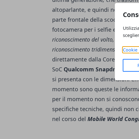
altoparlante, e quindi non trovia
Cons
parte frontale della scocca trov
Utilizzi
fotocamera per i selfie e vari sens
sceglie
riconoscimento del volto, con illum
riconoscimento tridimensionale).
S
Cookie 
direttamente dalla Corea, il nuo
SoC
Qualcomm Snapdragon 85
si presenta con le dimensioni effet
momento sono queste le informaz
per il momento non si conoscono u
specifiche tecniche, quindi non 
nel corso del
Mobile World Cong