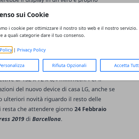
mo più la relativa capsula auricolare. Nella
enso sui Cookie
a posto un notch, che dovrebbe ospitare la
amo i cookie per ottimizzare il nostro sito web e il nostro servizio.
ori (
molto probabilmente il sistema di
re a quali categorie dare il tuo consenso.
inatore a infrarossi o fotocamera ToF, per il
econdo alcune fonti che provengono
Policy
|
Privacy Policy
vo smartphone di LG dovrebbe integrare il
Personalizza
Rifiuta Opzionali
Accetta Tut
5
e
batteria da 4.000 mAh,
mentre la scocca
tive di 152 x 72 x 8,4 millimetri. Per il
ioni del nuovo device di casa LG, anche se
lteriori novità riguardo il resto delle
ci resta che attendere giorno
24 Febbraio
ress 2019
di
Barcellona
.