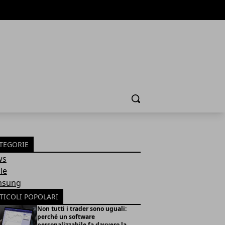
Cerca
TEGORIE
ws
le
msung
TICOLI POPOLARI
Non tutti i trader sono uguali:
perché un software
personalizzabile fa davvero la