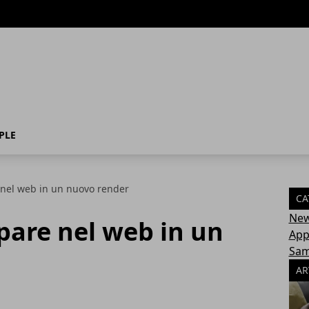
PLE
nel web in un nuovo render
CA
Ne
pare nel web in un
App
Sa
AR