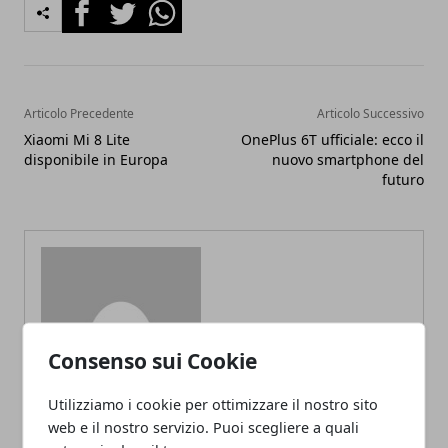
Facebook
Twitter
Whatsapp
Articolo Precedente
Articolo Successivo
Xiaomi Mi 8 Lite
OnePlus 6T ufficiale: ecco il
disponibile in Europa
nuovo smartphone del
futuro
Redazione
Consenso sui Cookie
Utilizziamo i cookie per ottimizzare il nostro sito
web e il nostro servizio. Puoi scegliere a quali