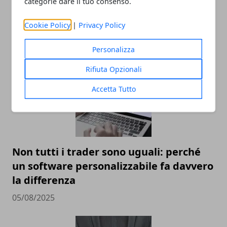
categorie dare il tuo consenso.
Cookie Policy
|
Privacy Policy
ARTICOLI CORRELATI
Personalizza
Rifiuta Opzionali
Accetta Tutto
Non tutti i trader sono uguali: perché
un software personalizzabile fa davvero
la differenza
05/08/2025