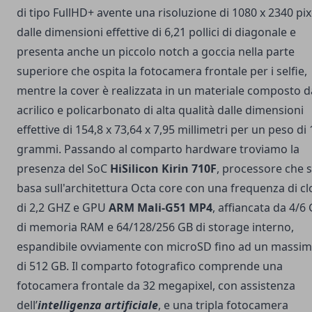
di tipo FullHD+ avente una risoluzione di 1080 x 2340 pix
dalle dimensioni effettive di 6,21 pollici di diagonale e
presenta anche un piccolo notch a goccia nella parte
superiore che ospita la fotocamera frontale per i selfie,
mentre la cover è realizzata in un materiale composto d
acrilico e policarbonato di alta qualità dalle dimensioni
effettive di 154,8 x 73,64 x 7,95 millimetri per un peso di
grammi. Passando al comparto hardware troviamo la
presenza del SoC
HiSilicon Kirin 710F
, processore che s
basa sull'architettura Octa core con una frequenza di cl
di 2,2 GHZ e GPU
ARM Mali-G51 MP4
, affiancata da 4/6
di memoria RAM e 64/128/256 GB di storage interno,
espandibile ovviamente con microSD fino ad un massi
di 512 GB. Il comparto fotografico comprende una
fotocamera frontale da 32 megapixel, con assistenza
dell’
intelligenza artificiale
, e una tripla fotocamera