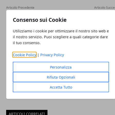
Articolo Precedente
Articolo Succe
Offerte telefoniche: Ecco le
Google Pixel 4 X
Consenso sui Cookie
migliori promozioni dei
Geekbench, mentre HONO
principali gestori mobile
e Galaxy A2 Core sono uffi
Utilizziamo i cookie per ottimizzare il nostro sito web e
il nostro servizio. Puoi scegliere a quali categorie dare
il tuo consenso.
Cookie Policy
|
Privacy Policy
Redazione
Personalizza
Rifiuta Opzionali
Accetta Tutto
ARTICOLI CORRELATI