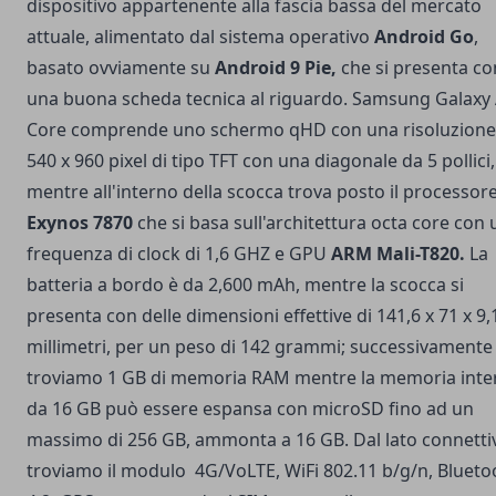
dispositivo appartenente alla fascia bassa del mercato
attuale, alimentato dal sistema operativo
Android Go
,
basato ovviamente su
Android 9 Pie,
che si presenta co
una buona scheda tecnica al riguardo. Samsung Galaxy
Core comprende uno schermo qHD con una risoluzione
540 x 960 pixel di tipo TFT con una diagonale da 5 pollici,
mentre all'interno della scocca trova posto il processor
Exynos 7870
che si basa sull'architettura octa core con
frequenza di clock di 1,6 GHZ e GPU
ARM Mali-T820.
La
batteria a bordo è da 2,600 mAh, mentre la scocca si
presenta con delle dimensioni effettive di 141,6 x 71 x 9,
millimetri, per un peso di 142 grammi; successivamente
troviamo 1 GB di memoria RAM mentre la memoria inte
da 16 GB può essere espansa con microSD fino ad un
massimo di 256 GB, ammonta a 16 GB. Dal lato connettiv
troviamo il modulo 4G/VoLTE, WiFi 802.11 b/g/n, Blueto