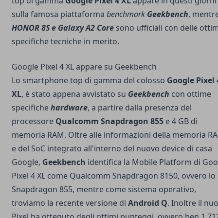
top di gamma
Google Pixel 4 XL
appare in questi giorni
sulla famosa piattaforma
benchmark
Geekbench
, mentr
HONOR 8S e Galaxy A2 Core
sono ufficiali con delle otti
specifiche tecniche in merito.
Google Pixel 4 XL appare su Geekbench
Lo smartphone top di gamma del colosso
Google Pixel 
XL
, è stato appena avvistato su
Geekbench
con ottime
specifiche
hardware
, a partire dalla presenza del
processore
Qualcomm Snapdragon 855
e 4 GB di
memoria RAM. Oltre alle informazioni della memoria R
e del SoC integrato all'interno del nuovo device di casa
Google,
Geekbench
identifica la Mobile Platform di Go
Pixel 4 XL come Qualcomm Snapdragon 8150, ovvero lo
Snapdragon 855, mentre come sistema operativo,
troviamo la recente versione di
Android Q
. Inoltre il nu
Pixel ha ottenuto degli ottimi punteggi, ovvero ben 1.71