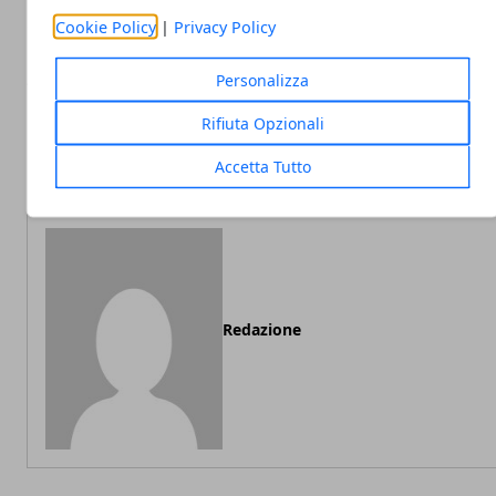
Cookie Policy
|
Privacy Policy
Personalizza
Articolo Precedente
Articolo Succe
HONOR 20i e HONOR 20 Lite
Offerte telefoniche: le mig
Rifiuta Opzionali
ufficiali: Ecco le specifiche e i
promozioni dei vari ges
prezzi di vendita
mobile del mom
Accetta Tutto
Redazione