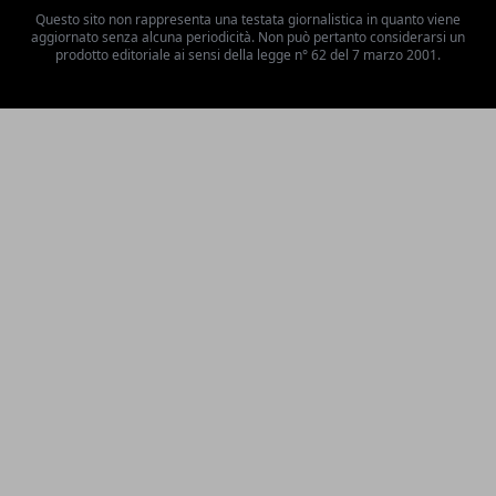
Questo sito non rappresenta una testata giornalistica in quanto viene
aggiornato senza alcuna periodicità. Non può pertanto considerarsi un
prodotto editoriale ai sensi della legge n° 62 del 7 marzo 2001.