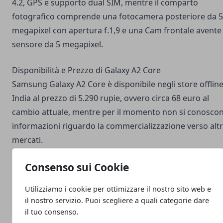
4.2, GPS e supporto dual SIM, mentre il comparto
fotografico comprende una fotocamera posteriore da 5
megapixel con apertura f.1,9 e una Cam frontale avente
sensore da 5 megapixel.
Disponibilità e Prezzo di Galaxy A2 Core
Samsung Galaxy A2 Core è disponibile negli store offline
India al prezzo di 5.290 rupie, ovvero circa 68 euro al
cambio attuale, mentre per il momento non si conosco
informazioni riguardo la commercializzazione verso altr
mercati.
Consenso sui Cookie
Utilizziamo i cookie per ottimizzare il nostro sito web e
il nostro servizio. Puoi scegliere a quali categorie dare
Facebook
Twitter
Whatsapp
il tuo consenso.