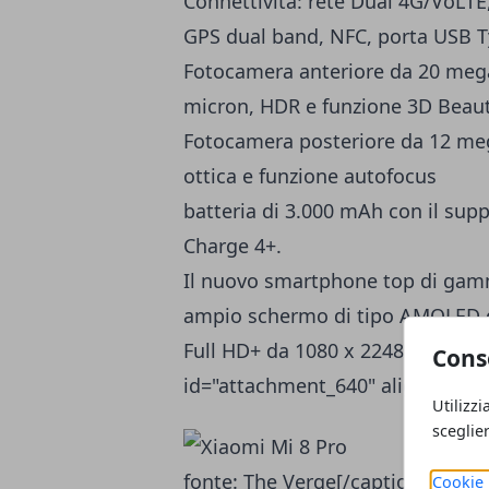
Connettività: rete Dual 4G/VoLTE
GPS dual band, NFC, porta USB 
Fotocamera anteriore da 20 megap
micron, HDR e funzione 3D Beaut
Fotocamera posteriore da 12 mega
ottica e funzione autofocus
batteria di 3.000 mAh con il sup
Charge 4+.
Il nuovo smartphone top di ga
ampio schermo di tipo AMOLED da 
Full HD+ da 1080 x 2248 pixel e r
Cons
id="attachment_640" align="alig
Utilizzi
sceglie
fonte: The Verge[/caption] Lo s
Cookie 