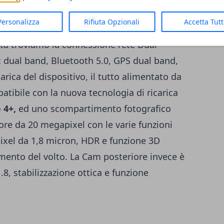
ragon 845
basato sull'architettura Octa
Personalizza
Rifiuta Opzionali
Accetta Tut
 da 6//8 GB di memoria RAM e 128 GB di
tà troviamo la connessione rete Dual
 dual band, Bluetooth 5.0, GPS dual band,
arica del dispositivo, il tutto alimentato da
tibile con la nuova tecnologia di ricarica
 4+,
ed uno scompartimento fotografico
ore da 20 megapixel con le varie funzioni
 pixel da 1,8 micron, HDR e funzione 3D
imento del volto. La Cam posteriore invece è
8, stabilizzazione ottica e funzione