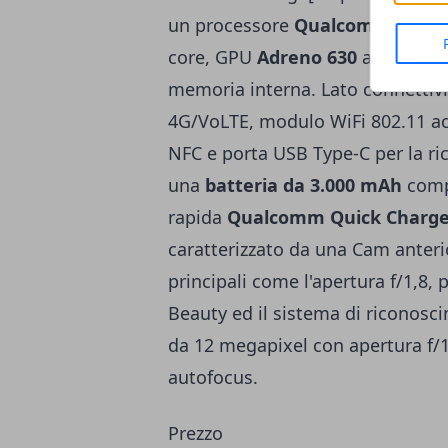
un processore
Qualcomm Snapd
core, GPU
Adreno 630
affiancata
memoria interna. Lato connettivi
4G/VoLTE, modulo WiFi 802.11 ac
NFC e porta USB Type-C per la ric
una
batteria da 3.000 mAh
compa
rapida
Qualcomm Quick Charge
caratterizzato da una Cam anteri
principali come l'apertura f/1,8,
Beauty ed il sistema di riconosc
da 12 megapixel con apertura f/1.
autofocus.
Prezzo