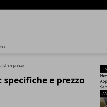
PLE
ifiche e prezzo
CA
Ne
: specifiche e prezzo
App
Sa
AR