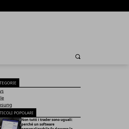
Cerca
TEGORIE
ws
le
msung
TICOLI POPOLARI
Non tutti i trader sono uguali:
perché un software
personalizzabile fa davvero la