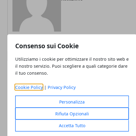
Consenso sui Cookie
ARTICOLI CORRELATI
Utilizziamo i cookie per ottimizzare il nostro sito web e
il nostro servizio. Puoi scegliere a quali categorie dare
il tuo consenso.
Cookie Policy
|
Privacy Policy
Personalizza
Rifiuta Opzionali
Non tutti i trader sono uguali: perché un
Accetta Tutto
software personalizzabile fa davvero la