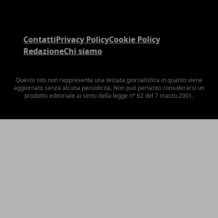
Contatti
Privacy Policy
Cookie Policy
Redazione
Chi siamo
Questo sito non rappresenta una testata giornalistica in quanto viene
aggiornato senza alcuna periodicità. Non può pertanto considerarsi un
prodotto editoriale ai sensi della legge n° 62 del 7 marzo 2001.