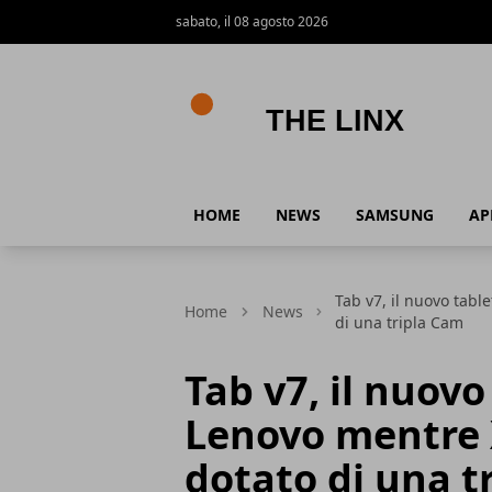
sabato, il 08 agosto 2026
The Linx
HOME
NEWS
SAMSUNG
AP
Tab v7, il nuovo tab
Home
News
di una tripla Cam
Tab v7, il nuov
Lenovo mentre 
dotato di una t