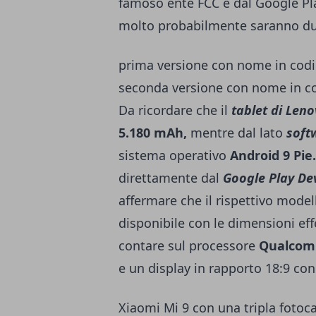
famoso ente FCC e dal Google Pl
molto probabilmente saranno due 
prima versione con nome in cod
seconda versione con nome in c
Da ricordare che il
tablet di Len
5.180 mAh,
mentre dal lato
soft
sistema operativo
Android 9 Pie.
direttamente dal
Google Play De
affermare che il rispettivo model
disponibile con le dimensioni effe
contare sul processore
Qualcom
e un display in rapporto 18:9 con 
Xiaomi Mi 9 con una tripla fotoc