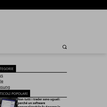
Cerca
TEGORIE
ws
le
msung
TICOLI POPOLARI
Non tutti i trader sono uguali:
perché un software
personalizzabile fa davvero la