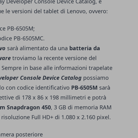
ay Developer Console Device Catalog, e
le versioni del tablet di Lenovo, ovvero:
ice PB-6505M;
odice PB-6505MC.
ovo
sarà alimentato da una
batteria da
ware
troviamo la recente versione del
Sempre in base alle informazioni trapelate
veloper Console Device Catalog
possiamo
lo con codice identificativo
PB-6505M
sarà
ttive di 178 x 86 x 198 millimetri e potrà
m Snapdragon 450
, 3 GB di memoria RAM
risoluzione Full HD+ di 1.080 x 2.160 pixel.
amera posteriore