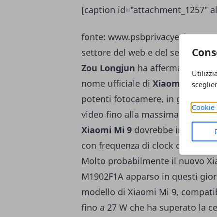
[caption id="attachment_1257" al
fonte: www.psbprivacyesicurezza.i
Cons
settore del web e del settore mob
Zou Longjun
ha affermato che i
Utilizzi
nome ufficiale di
Xiaomi Mi 9
sar
sceglie
potenti fotocamere, in grado di s
Cookie 
video fino alla massima risoluzio
Xiaomi Mi 9
dovrebbe integrare 
con frequenza di clock di 2,84 
Molto probabilmente il nuovo Xi
M1902F1A apparso in questi gior
modello di Xiaomi Mi 9, compatib
fino a 27 W che ha superato la ce