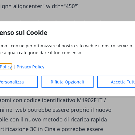
ign="aligncenter" width="450"]
t[/caption] In base alla relativo fonte del
enso sui Cookie
ile, il Media Senior Engineer di Xiaomi,
l potente smartphone top di gamma dal
amo i cookie per ottimizzare il nostro sito web e il nostro servizio.
à dotato di una configurazione a tre
re a quali categorie dare il tuo consenso.
cattare dell ottime foto e di registrare
Policy
|
Privacy Policy
ne disponibile. Entrando nello specifico,
il processore
Qualcomm Snapdragon 855
Personalizza
Rifiuta Opzionali
Accetta Tut
GHz ed una scheda grafica GPU
Adreno 640.
aomi con codice identificativo M1902F1T /
ni nel web potrebbe essere proprio il nuovo
ile con il nuovo metodo di ricarica rapida
rtificazione 3C in Cina e potrebbe essere