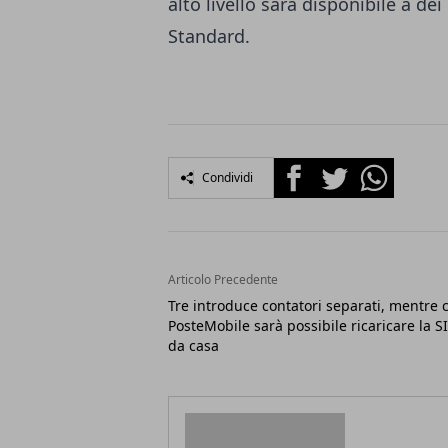
alto livello sarà disponibile a dei
Standard.
Facebook
Twitter
Whatsapp
Condividi
Articolo Precedente
Tre introduce contatori separati, mentre 
PosteMobile sarà possibile ricaricare la S
da casa