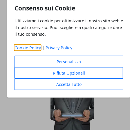
Consenso sui Cookie
Utilizziamo i cookie per ottimizzare il nostro sito web e
il nostro servizio. Puoi scegliere a quali categorie dare
il tuo consenso.
Cookie Policy
|
Privacy Policy
Non tutti i trader sono uguali: perché un
software personalizzabile fa davvero la
Personalizza
differenza
Rifiuta Opzionali
05/08/2025
Accetta Tutto