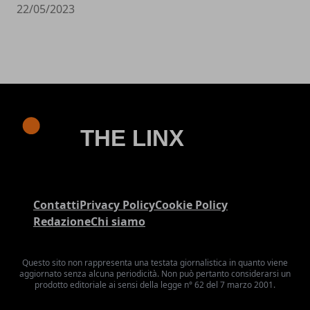
22/05/2023
Contatti
Privacy Policy
Cookie Policy
Redazione
Chi siamo
Questo sito non rappresenta una testata giornalistica in quanto viene
aggiornato senza alcuna periodicità. Non può pertanto considerarsi un
prodotto editoriale ai sensi della legge n° 62 del 7 marzo 2001.