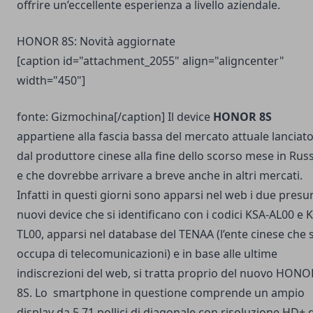
offrire un’eccellente esperienza a livello aziendale.
HONOR 8S: Novità aggiornate
[caption id="attachment_2055" align="aligncenter"
width="450"]
fonte: Gizmochina[/caption] Il device
HONOR 8S
appartiene alla fascia bassa del mercato attuale lanciat
dal produttore cinese alla fine dello scorso mese in Rus
e che dovrebbe arrivare a breve anche in altri mercati.
Infatti in questi giorni sono apparsi nel web i due presu
nuovi device che si identificano con i codici KSA-AL00 e 
TL00, apparsi nel database del TENAA (l’ente cinese che s
occupa di telecomunicazioni) e in base alle ultime
indiscrezioni del web, si tratta proprio del nuovo HONO
8S. Lo smartphone in questione comprende un ampio
display da 5,71 pollici di diagonale con risoluzione HD+ 