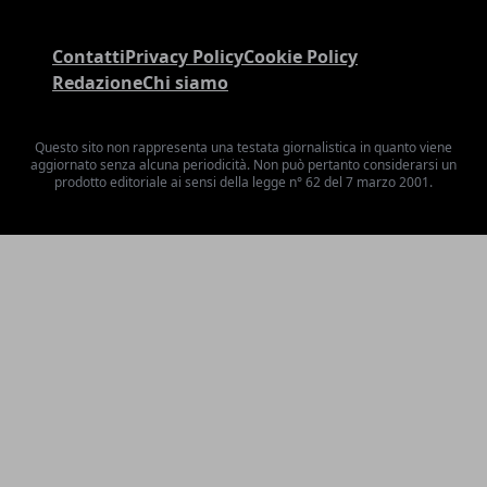
Contatti
Privacy Policy
Cookie Policy
Redazione
Chi siamo
Questo sito non rappresenta una testata giornalistica in quanto viene
aggiornato senza alcuna periodicità. Non può pertanto considerarsi un
prodotto editoriale ai sensi della legge n° 62 del 7 marzo 2001.