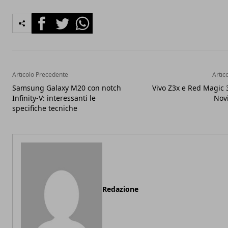
Facebook
Twitter
Whatsapp
Articolo Precedente
Artic
Samsung Galaxy M20 con notch
Vivo Z3x e Red Magic 
Infinity-V: interessanti le
Novi
specifiche tecniche
Redazione