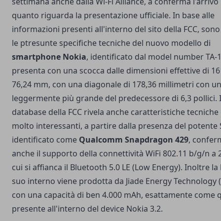
settimana anche dalla Wi-Fi Alliance, a conferma l'arrivo
quanto riguarda la presentazione ufficiale. In base alle
informazioni presenti all'interno del sito della FCC, son
le ptresunte specifiche tecniche del nuovo modello di
smartphone Nokia
, identificato dal model number TA-1
presenta con una scocca dalle dimensioni effettive di 16
76,24 mm, con una diagonale di 178,36 millimetri con un
leggermente più grande del predecessore di 6,3 pollici. I
database della FCC rivela anche caratteristiche tecniche
molto interessanti, a partire dalla presenza del potente
identificato come
Qualcomm Snapdragon 429
, confer
anche il supporto della connettività WiFi 802.11 b/g/n a 
cui si affianca il Bluetooth 5.0 LE (Low Energy). Inoltre la 
suo interno viene prodotta da Jiade Energy Technology 
con una capacità di ben 4.000 mAh, esattamente come q
presente all'interno del device Nokia 3.2.