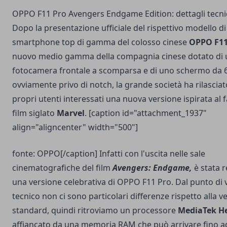
OPPO F11 Pro Avengers Endgame Edition: dettagli tecni
Dopo la presentazione ufficiale del rispettivo modello di
smartphone top di gamma del colosso cinese
OPPO F11
nuovo medio gamma della compagnia cinese dotato di
fotocamera frontale a scomparsa e di uno schermo da 6,5
ovviamente privo di notch, la grande società ha rilasciat
propri utenti interessati una nuova versione ispirata al
film siglato
Marvel
. [caption id="attachment_1937"
align="aligncenter" width="500"]
fonte: OPPO[/caption] Infatti con l'uscita nelle sale
cinematografiche del film
Avengers: Endgame,
è stata r
una versione celebrativa di OPPO F11 Pro. Dal punto di v
tecnico non ci sono particolari differenze rispetto alla v
standard, quindi ritroviamo un processore
MediaTek He
affiancato da una memoria RAM che può arrivare fino a