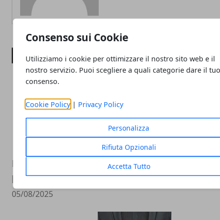
Consenso sui Cookie
ARTICOLI CORRELATI
Utilizziamo i cookie per ottimizzare il nostro sito web e il
nostro servizio. Puoi scegliere a quali categorie dare il tu
consenso.
Cookie Policy
|
Privacy Policy
Personalizza
Rifiuta Opzionali
Non tutti i trader sono uguali: perché un 
Accetta Tutto
personalizzabile fa davvero la differenza
05/08/2025