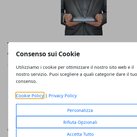
Trading sicuro: come l’automazione riduce 
errori e protegge i tuoi investimenti
Consenso sui Cookie
29/07/2025
Utilizziamo i cookie per ottimizzare il nostro sito web e il
nostro servizio. Puoi scegliere a quali categorie dare il tu
consenso.
Cookie Policy
|
Privacy Policy
Personalizza
Rifiuta Opzionali
Campagne Ads su Facebook: ecco come pu
Accetta Tutto