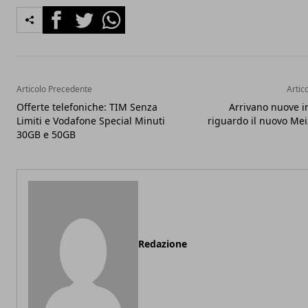
Facebook
Twitter
Whatsapp
Articolo Precedente
Artic
Offerte telefoniche: TIM Senza
Arrivano nuove i
Limiti e Vodafone Special Minuti
riguardo il nuovo Me
30GB e 50GB
Redazione