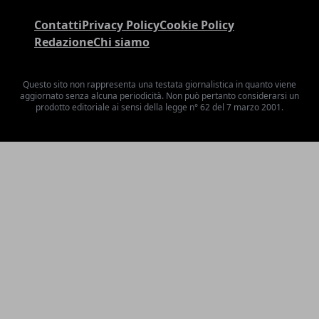
Contatti
Privacy Policy
Cookie Policy
Redazione
Chi siamo
Questo sito non rappresenta una testata giornalistica in quanto viene
aggiornato senza alcuna periodicità. Non può pertanto considerarsi un
prodotto editoriale ai sensi della legge n° 62 del 7 marzo 2001.