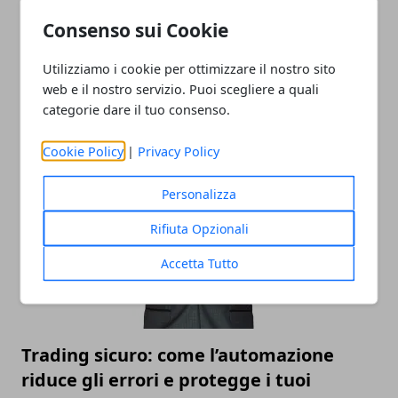
Consenso sui Cookie
Utilizziamo i cookie per ottimizzare il nostro sito
Non tutti i trader sono uguali: perché
web e il nostro servizio. Puoi scegliere a quali
un software personalizzabile fa davvero
categorie dare il tuo consenso.
la differenza
Cookie Policy
|
Privacy Policy
05/08/2025
Personalizza
Rifiuta Opzionali
Accetta Tutto
Trading sicuro: come l’automazione
riduce gli errori e protegge i tuoi