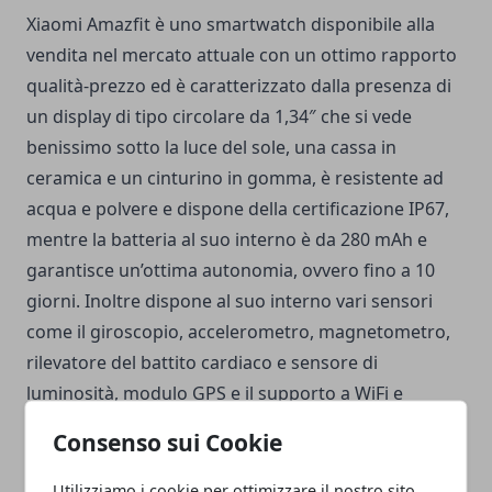
Xiaomi Amazfit è uno smartwatch disponibile alla
vendita nel mercato attuale con un ottimo rapporto
qualità-prezzo ed è caratterizzato dalla presenza di
un display di tipo circolare da 1,34″ che si vede
benissimo sotto la luce del sole, una cassa in
ceramica e un cinturino in gomma, è resistente ad
acqua e polvere e dispone della certificazione IP67,
mentre la batteria al suo interno è da 280 mAh e
garantisce un’ottima autonomia, ovvero fino a 10
giorni. Inoltre dispone al suo interno vari sensori
come il giroscopio, accelerometro, magnetometro,
rilevatore del battito cardiaco e sensore di
luminosità, modulo GPS e il supporto a WiFi e
Bluetooth 4,1, ed è equipaggiato da un processore
Consenso sui Cookie
che si basa sull'architettura Dual-core con una
frequenza di clock di 1.2 GHz, affiancato da 4GB di
Utilizziamo i cookie per ottimizzare il nostro sito