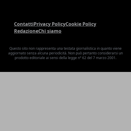
Contatti
Privacy Policy
Cookie Policy
Redazione
Chi siamo
Questo sito non rappresenta una testata giornalistica in quanto viene
aggiornato senza alcuna periodicità. Non può pertanto considerarsi un
prodotto editoriale ai sensi della legge n° 62 del 7 marzo 2001.