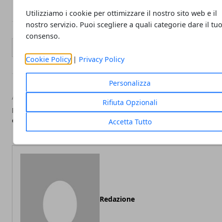
Utilizziamo i cookie per ottimizzare il nostro sito web e il
nostro servizio. Puoi scegliere a quali categorie dare il tu
consenso.
Facebook
Twitter
Whatsapp
Cookie Policy
|
Privacy Policy
Personalizza
Articolo Precedente
Artic
Rifiuta Opzionali
Migliori casse portatili
Migliori casse port
economiche: GUIDA all'acquisto
Accetta Tutto
Redazione