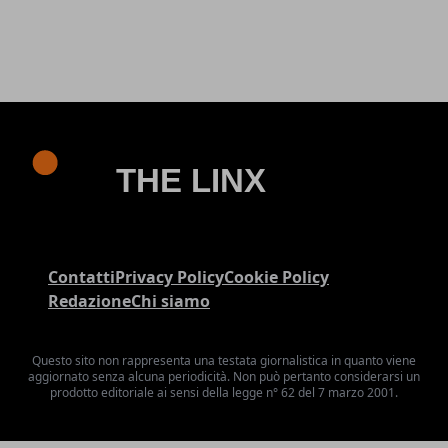
Contatti
Privacy Policy
Cookie Policy
Redazione
Chi siamo
Questo sito non rappresenta una testata giornalistica in quanto viene
aggiornato senza alcuna periodicità. Non può pertanto considerarsi un
prodotto editoriale ai sensi della legge n° 62 del 7 marzo 2001.