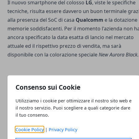
Il nuovo smartphone del colosso
LG
, viste le specifiche
tecniche, risulta essere davvero un buon terminale graz
alla presenza del SoC di casa
Qualcomm
e la dotazione 
memorie soddisfacenti. Per il momento l'azienda non h
ancora specificato la data esatta di lancio nel mercato
attuale ed il rispettivo prezzo di vendita, ma sarà
disponibile con la colorazione speciale
New Aurora Black.
Consenso sui Cookie
Facebook
Twitter
Whatsapp
Utilizziamo i cookie per ottimizzare il nostro sito web e
il nostro servizio. Puoi scegliere a quali categorie dare
il tuo consenso.
Cookie Policy
|
Privacy Policy
Articolo Precedente
Articolo Succe
Meizu Note 9 con SoC
Wiko View3 e View3