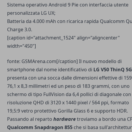
Sistema operativo Android 9 Pie con interfaccia utente
personalizzata LG UX;
Batteria da 4.000 mAh con ricarica rapida Qualcomm Qu
Charge 3.0.
[caption id="attachment_1524" align="aligncenter"
width="450"]
fonte: GSMArena.com[/caption] Il nuovo modello di
smartphone dal nome identificativo di
LG V50 ThinQ 5
presenta con una socca dalle dimensioni effettive di 159
76,1 x 8,3 millimetri ed un peso di 183 grammi, con uno
schermo di tipo FullVision da 6,4 pollici di diagonale con
risoluzione QHD di 3120 x 1440 pixel / 564 ppi, formato
19,5:9 vetro protettivo Gorilla Glass 6 e supporto HDR.
Passando al reparto
hardware
troviamo a bordo una C
Qualcomm Snapdragon 855
che si basa sull'architettu