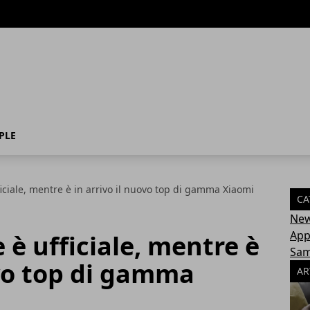
PLE
iciale, mentre è in arrivo il nuovo top di gamma Xiaomi
CA
Ne
App
 è ufficiale, mentre è
Sa
ovo top di gamma
AR