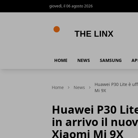
giovedì, il 06 agosto 2026
The Linx
HOME
NEWS
SAMSUNG
AP
Huawei P30 Lite è uff
Home
News
Mi 9X
Huawei P30 Lite
in arrivo il nu
Xiaomi Mi 9X