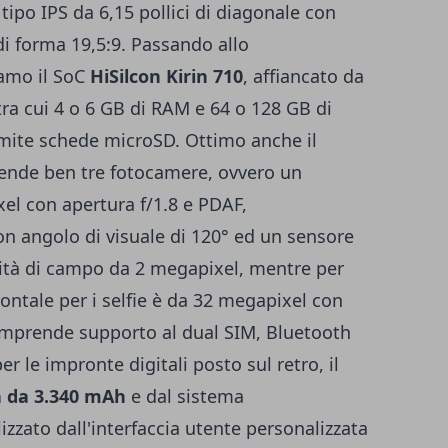
tipo IPS da 6,15 pollici di diagonale con
di forma 19,5:9. Passando allo
amo il SoC
HiSilcon Kirin 710
, affiancato da
tra cui 4 o 6 GB di RAM e 64 o 128 GB di
mite schede microSD. Ottimo anche il
ende ben tre fotocamere, ovvero un
el con apertura f/1.8 e PDAF,
n angolo di visuale di 120° ed un sensore
dità di campo da 2 megapixel, mentre per
ontale per i selfie è da 32 megapixel con
comprende supporto al dual SIM, Bluetooth
er le impronte digitali posto sul retro, il
a da 3.340 mAh
e dal sistema
zzato dall'interfaccia utente personalizzata