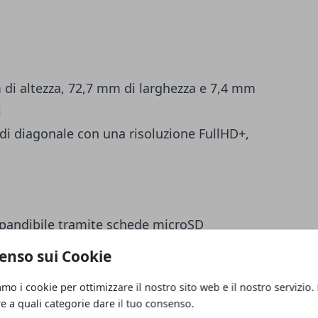
 di altezza, 72,7 mm di larghezza e 7,4 mm
i
i di diagonale con una risoluzione FullHD+,
pandibile tramite schede microSD
re principale da 24 megapixel con apertura
enso sui Cookie
 megapixel con angolo di visuale di 120° ed
amo i cookie per ottimizzare il nostro sito web e il nostro servizio.
ella profondità di campo da 2 megapixel
re a quali categorie dare il tuo consenso.
da 32 megapixel con apertura f/2.0.