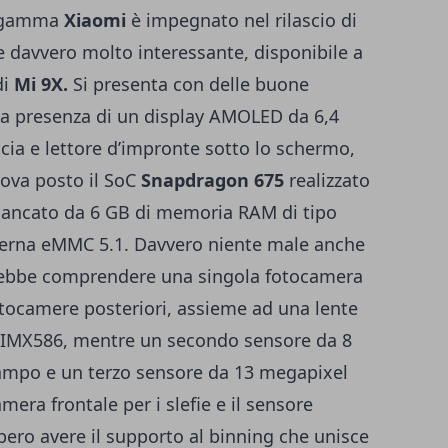
ij gamma
Xiaomi
è impegnato nel rilascio di
davvero molto interessante, disponibile a
di
Mi 9X.
Si presenta con delle buone
lla presenza di un display AMOLED da 6,4
ccia e lettore d’impronte sotto lo schermo,
rova posto il SoC
Snapdragon 675
realizzato
fiancato da 6 GB di memoria RAM di tipo
erna eMMC 5.1. Davvero niente male anche
vrebbe comprendere una singola fotocamera
otocamere posteriori, assieme ad una lente
 IMX586, mentre un secondo sensore da 8
campo e un terzo sensore da 13 megapixel
ra frontale per i slefie e il sensore
bero avere il supporto al binning che unisce