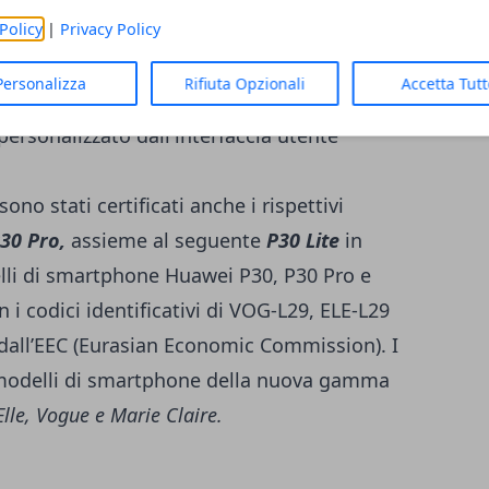
 4.2, NFC, USB di tipo C, sensore per le
Policy
|
Privacy Policy
Personalizza
Rifiuta Opzionali
Accetta Tut
ersonalizzato dall'interfaccia utente
ono stati certificati anche i rispettivi
30 Pro,
assieme al seguente
P30 Lite
in
lli di smartphone Huawei P30, P30 Pro e
 i codici identificativi di VOG-L29, ELE-L29
 dall’EEC (Eurasian Economic Commission). I
 modelli di smartphone della nuova gamma
Elle, Vogue e Marie Claire.