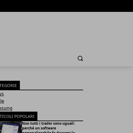
Cerca
TEGORIE
ws
le
msung
TICOLI POPOLARI
Non tutti i trader sono uguali:
perché un software
personalizzabile fa davvero la