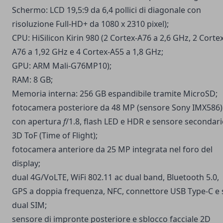
Schermo: LCD 19,5:9 da 6,4 pollici di diagonale con
risoluzione Full-HD+ da 1080 x 2310 pixel);
CPU: HiSilicon Kirin 980 (2 Cortex-A76 a 2,6 GHz, 2 Cortex
A76 a 1,92 GHz e 4 Cortex-A55 a 1,8 GHz;
GPU: ARM Mali-G76MP10);
RAM: 8 GB;
Memoria interna: 256 GB espandibile tramite MicroSD;
fotocamera posteriore da 48 MP (sensore Sony IMX586)
con apertura
f
/1.8, flash LED e HDR e sensore secondar
3D ToF (Time of Flight);
fotocamera anteriore da 25 MP integrata nel foro del
display;
dual 4G/VoLTE, WiFi 802.11 ac dual band, Bluetooth 5.0,
GPS a doppia frequenza, NFC, connettore USB Type-C e 
dual SIM;
sensore di impronte posteriore e sblocco facciale 2D