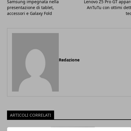
Samsung impegnata nella
Lenovo Z5 Pro GT appar
presentazione di tablet,
AnTuTu con ottimi dett
accessori e Galaxy Fold
te
Redazione
ARTICOLI CORRELATI