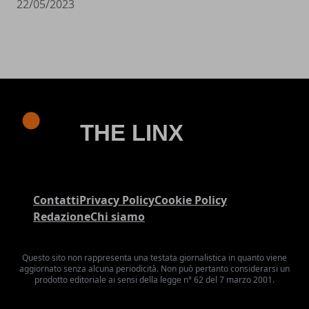
22/05/2023
Contatti
Privacy Policy
Cookie Policy
Redazione
Chi siamo
Questo sito non rappresenta una testata giornalistica in quanto viene
aggiornato senza alcuna periodicità. Non può pertanto considerarsi un
prodotto editoriale ai sensi della legge n° 62 del 7 marzo 2001.