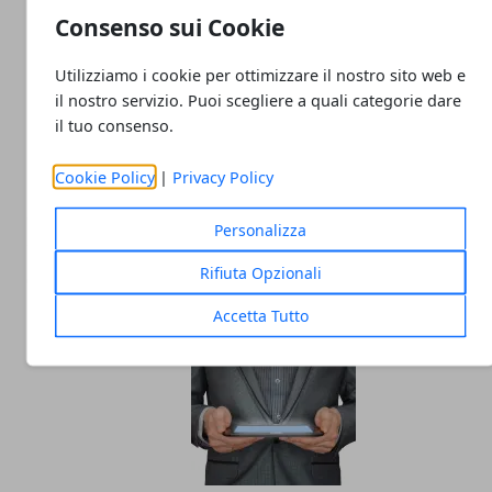
Consenso sui Cookie
Utilizziamo i cookie per ottimizzare il nostro sito web e
il nostro servizio. Puoi scegliere a quali categorie dare
il tuo consenso.
Cookie Policy
|
Privacy Policy
Non tutti i trader sono uguali: perché un
software personalizzabile fa davvero la
Personalizza
differenza
Rifiuta Opzionali
05/08/2025
Accetta Tutto