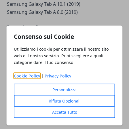
Samsung Galaxy Tab A 10.1 (2019)
Samsung Galaxy Tab A 8.0 (2019)
Smartphone Sony
Consenso sui Cookie
Sony Xperia 1
Utilizziamo i cookie per ottimizzare il nostro sito
Sony Xperia 10
web e il nostro servizio. Puoi scegliere a quali
Sony Xperia 10 Plus
categorie dare il tuo consenso.
Sony Xperia XZ1
Sony Xperia XZ1 Compact
Cookie Policy
|
Privacy Policy
Sony Xperia XZ2
Personalizza
Sony Xperia XZ2 Compact
Sony Xperia XZ2 Premium
Rifiuta Opzionali
Sony Xperia XZ3
Accetta Tutto
Smartphone Xiaomi