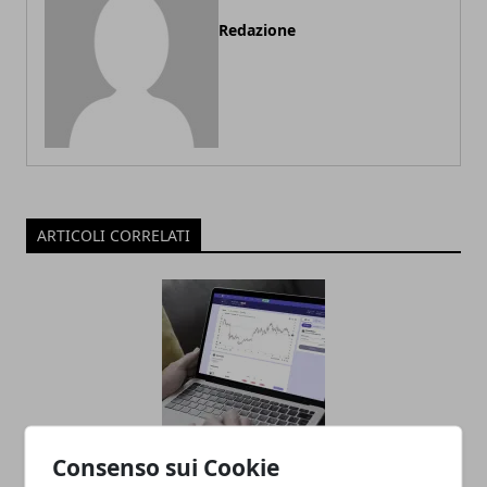
Redazione
ARTICOLI CORRELATI
Consenso sui Cookie
Non tutti i trader sono uguali: perché