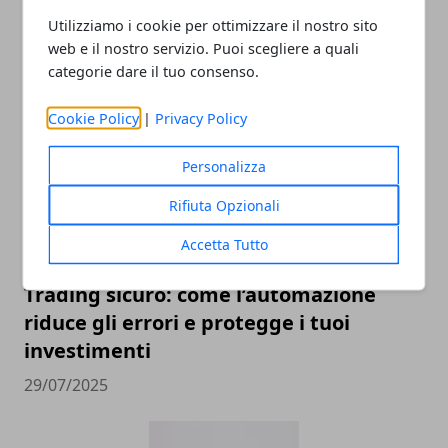
un software personalizzabile fa davvero
Utilizziamo i cookie per ottimizzare il nostro sito
la differenza
web e il nostro servizio. Puoi scegliere a quali
categorie dare il tuo consenso.
05/08/2025
Cookie Policy
|
Privacy Policy
Personalizza
Rifiuta Opzionali
Accetta Tutto
Trading sicuro: come l’automazione
riduce gli errori e protegge i tuoi
investimenti
29/07/2025