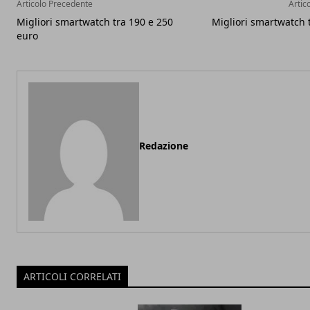
Articolo Precedente
Artic
Migliori smartwatch tra 190 e 250
Migliori smartwatch 
euro
Redazione
ARTICOLI CORRELATI