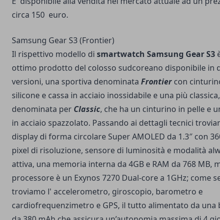
E' disponibile alla vendita nel mercato attuale ad un pre
circa 150 euro.
Samsung Gear S3 (Frontier)
Il rispettivo modello di
smartwatch Samsung Gear S3
è
ottimo prodotto del colosso sudcoreano disponibile in 
versioni, una sportiva denominata
Frontier
con cinturin
silicone e cassa in acciaio inossidabile e una più classica,
denominata per
Classic
, che ha un cinturino in pelle e 
in acciaio spazzolato. Passando ai dettagli tecnici trovi
display di forma circolare Super AMOLED da 1.3″ con 36
pixel di risoluzione, sensore di luminosità e modalità al
attiva, una memoria interna da 4GB e RAM da 768 MB, m
processore è un Exynos 7270 Dual-core a 1GHz; come s
troviamo l' accelerometro, giroscopio, barometro e
cardiofrequenzimetro e GPS, il tutto alimentato da una 
da 380 mAh che assicura un’autonomia massima di 4 gio