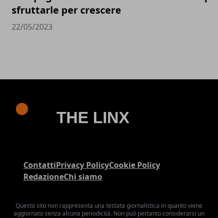
sfruttarle per crescere
22/05/2023
Contatti
Privacy Policy
Cookie Policy
Redazione
Chi siamo
Questo sito non rappresenta una testata giornalistica in quanto viene
aggiornato senza alcuna periodicità. Non può pertanto considerarsi un